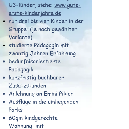
U3-Kinder, siehe:
www.gute-
erste-kinderjahre.de
nur drei bis vier Kinder in der
Gruppe
(je nach gewählter
Variante)
studierte Pädagogin mit
zwanzig Jahren Erfahrung
bedürfnisorientierte
Pädagogik
kurzfristig buchbarer
Zusatzstunden
Anlehnung an Emmi Pikler
Ausflüge in die umliegenden
Parks
60qm kindgerechte
Wohnung mit