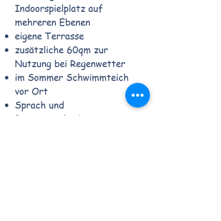
Indoorspielplatz auf
mehreren Ebenen
eigene Terrasse
zusätzliche 60qm zur
Nutzung bei Regenwetter
im Sommer Schwimmteich
vor Ort
Sprach und
Bewegungsförderung
frisch gekochte Speisen
Aus- und Weiterbildungen:
Studium der Pädagogik
Ausbildung zur Tagesmutter
SAFE- Elternausbildung
diplomierte
Kindervitaltrainerin