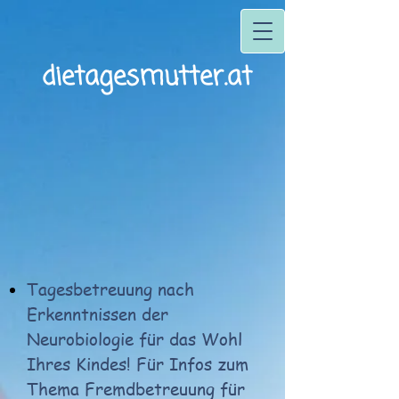
dietagesmutter.at
Tagesbetreuung nach
Erkenntnissen der
Neurobiologie für das Wohl
Ihres Kindes! Für Infos zum
Thema Fremdbetreuung für